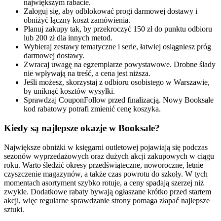
największym rabacie.
Zaloguj się, aby odblokować progi darmowej dostawy i
obniżyć łączny koszt zamówienia.
Planuj zakupy tak, by przekroczyć 150 zł do punktu odbioru
lub 200 zł dla innych metod.
Wybieraj zestawy tematyczne i serie, łatwiej osiągniesz próg
darmowej dostawy.
Zwracaj uwagę na egzemplarze powystawowe. Drobne ślady
nie wpływają na treść, a cena jest niższa.
Jeśli możesz, skorzystaj z odbioru osobistego w Warszawie,
by uniknąć kosztów wysyłki.
Sprawdzaj CouponFollow przed finalizacją. Nowy Booksale
kod rabatowy potrafi zmienić cenę koszyka.
Kiedy są najlepsze okazje w Booksale?
Największe obniżki w księgarni outletowej pojawiają się podczas
sezonów wyprzedażowych oraz dużych akcji zakupowych w ciągu
roku. Warto śledzić okresy przedświąteczne, noworoczne, letnie
czyszczenie magazynów, a także czas powrotu do szkoły. W tych
momentach asortyment szybko rotuje, a ceny spadają szerzej niż
zwykle. Dodatkowe rabaty bywają ogłaszane krótko przed startem
akcji, więc regularne sprawdzanie strony pomaga złapać najlepsze
sztuki.