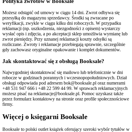
Polityka zwrotów w Booksale
Możesz odstąpić od umowy w ciągu 14 dni. Zwrot odbywa się
przesyłką do magazynu sprzedawcy. Środki są zwracane po
weryfikacji, zwykle w ciągu kilku dni roboczych. W przypadku
reklamacji (np. uszkodzenia, niezgodności z opisem) wystarczy
wysłać opis i zdjęcia, a po akceptacji sklep umożliwia wymianę lub
zwrot pieniędzy. Przy uznanej reklamacji koszty odsyłki są
rozliczane. Zwroty i reklamacje przebiegają sprawnie, szczególnie
gdy zachowasz oryginalne opakowanie i komplet dokumentów.
Jak skontaktować się z obsługą Booksale?
Najwygodniej skontaktować się mailowo lub telefonicznie w dni
robocze w godzinach porannych i wczesnopopołudniowych. Dział
obsługi odpowiada pod adresem bok@booksale.pl oraz numerami
+48 531 947 666 i +48 22 599 44 99. W sprawach reklamacyjnych
możesz pisać na reklamacje@booksale.pl. Pomoc uzyskasz także
przez formularz kontaktowy na stronie oraz profile społecznościowe
firmy.
Więcej o księgarni Booksale
Booksale to polski outlet książek oferujący szeroki wybór tytułów w