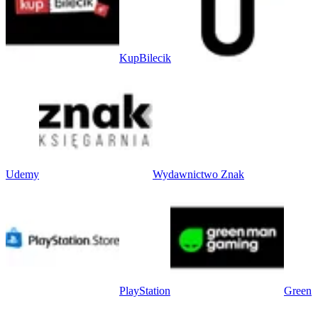
KupBilecik
Udemy
Wydawnictwo Znak
PlayStation
Green