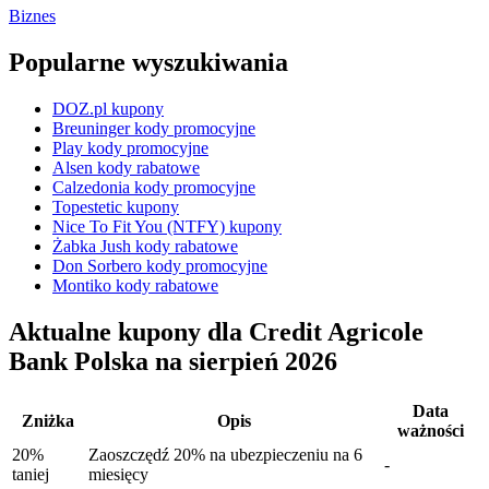
Biznes
Popularne wyszukiwania
DOZ.pl kupony
Breuninger kody promocyjne
Play kody promocyjne
Alsen kody rabatowe
Calzedonia kody promocyjne
Topestetic kupony
Nice To Fit You (NTFY) kupony
Żabka Jush kody rabatowe
Don Sorbero kody promocyjne
Montiko kody rabatowe
Aktualne kupony dla Credit Agricole
Bank Polska na sierpień 2026
Data
Zniżka
Opis
ważności
20%
Zaoszczędź 20% na ubezpieczeniu na 6
-
taniej
miesięcy