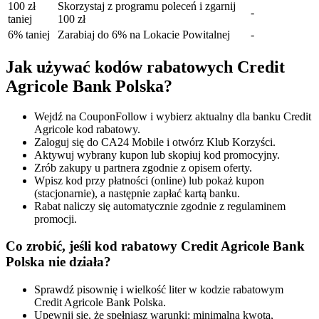
100 zł
Skorzystaj z programu poleceń i zgarnij
-
taniej
100 zł
6% taniej
Zarabiaj do 6% na Lokacie Powitalnej
-
Jak używać kodów rabatowych Credit
Agricole Bank Polska?
Wejdź na CouponFollow i wybierz aktualny dla banku Credit
Agricole kod rabatowy.
Zaloguj się do CA24 Mobile i otwórz Klub Korzyści.
Aktywuj wybrany kupon lub skopiuj kod promocyjny.
Zrób zakupy u partnera zgodnie z opisem oferty.
Wpisz kod przy płatności (online) lub pokaż kupon
(stacjonarnie), a następnie zapłać kartą banku.
Rabat naliczy się automatycznie zgodnie z regulaminem
promocji.
Co zrobić, jeśli kod rabatowy Credit Agricole Bank
Polska nie działa?
Sprawdź pisownię i wielkość liter w kodzie rabatowym
Credit Agricole Bank Polska.
Upewnij się, że spełniasz warunki: minimalna kwota,