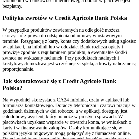
Mobile lub w bankowości internetowej, a odbiór w placówce jest
bezpłatny.
Polityka zwrotów w Credit Agricole Bank Polska
W przypadku produktów zawieranych na odległość możesz
skorzystać z prawa do odstąpienia od umowy w ustawowym
terminie. Rezygnację z karty, konta czy dodatkowych usług zgłosisz
w aplikacji, na infolinii lub w oddziale. Bank rozlicza opłaty i
prowizje zgodnie z regulaminem produktu, a ewentualne środki
zwraca na wskazany rachunek. Przy produktach ratalnych i
kredytowych możliwa jest wcześniejsza spłata, a koszty naliczane są
proporcjonalnie.
Jak skontaktować się z Credit Agricole Bank
Polska?
Najwygodniej skorzystać z CA24 Infolinia, czatu w aplikacji lub
formularza kontaktowego. Doradcy telefoniczni i czatowi pracują w
godzinach dziennych w dni robocze, a w aplikacji dostępny jest
całodobowy asystent, który pomoże w prostych sprawach. W
placówkach uzyskasz wsparcie w otwarciu konta, w wnioskach o
karty i w finansowaniu zakupów. Osoby komunikujące się w
polskim języku migowym mogą połączyć się z tłumaczem online.
Dane kontaktowe i szczegóły dostępności kanałów znajdziesz w