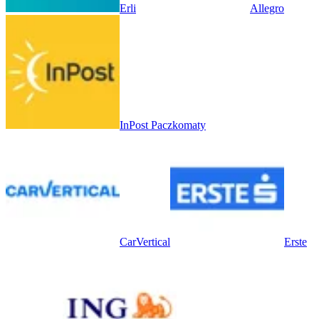
Erli
Allegro
InPost Paczkomaty
CarVertical
Erste