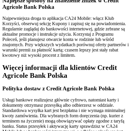
Najlepsze sposoby na znalezienie zniżek w Credit
Agricole Bank Polska
Najpewniejsza droga to aplikacja CA24 Mobile: włącz Klub
Korzyści, obserwuj sekcję Kupony i zapisuj się na powiadomienia.
Regularnie zaglądaj do bankowości internetowej, gdzie zebrane są
aktualne promocje i instrukcje użycia. Korzystaj z Programu
Poleceń, jeśli planujesz otwarcie konta w rodzinie lub wśród
znajomych. Przy większych wydatkach porównuj oferty partnerów i
warunki premii za płatność kartą; czasem lepszy jest stały rabat
kwotowy niż wysoki procent z limitem.
Więcej informacji dla klientów Credit
Agricole Bank Polska
Polityka dostaw z Credit Agricole Bank Polska
Usługi bankowe realizujesz głównie cyfrowo, natomiast karty i
dokumenty otrzymasz przesyłką albo odbierzesz w oddziale.
Standardowa wysyłka kart jest bezpłatna i nie wymaga minimalnej
kwoty zamówienia. Dla wybranych form doręczenia (np. kurier z
terminem na życzenie) mogą obowiązywać opłaty zgodne z taryfą
banku. Status przesyłek i aktywację karty sprawdzisz w CA24