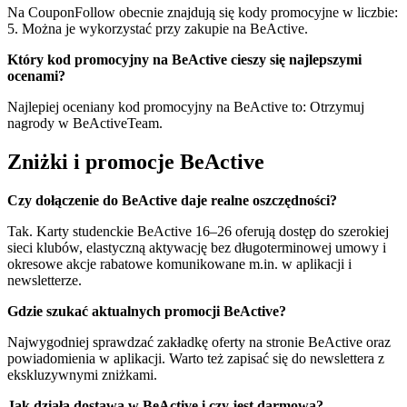
Na CouponFollow obecnie znajdują się kody promocyjne w liczbie:
5. Można je wykorzystać przy zakupie na BeActive.
Który kod promocyjny na BeActive cieszy się najlepszymi
ocenami?
Najlepiej oceniany kod promocyjny na BeActive to: Otrzymuj
nagrody w BeActiveTeam.
Zniżki i promocje BeActive
Czy dołączenie do BeActive daje realne oszczędności?
Tak. Karty studenckie BeActive 16–26 oferują dostęp do szerokiej
sieci klubów, elastyczną aktywację bez długoterminowej umowy i
okresowe akcje rabatowe komunikowane m.in. w aplikacji i
newsletterze.
Gdzie szukać aktualnych promocji BeActive?
Najwygodniej sprawdzać zakładkę oferty na stronie BeActive oraz
powiadomienia w aplikacji. Warto też zapisać się do newslettera z
ekskluzywnymi zniżkami.
Jak działa dostawa w BeActive i czy jest darmowa?