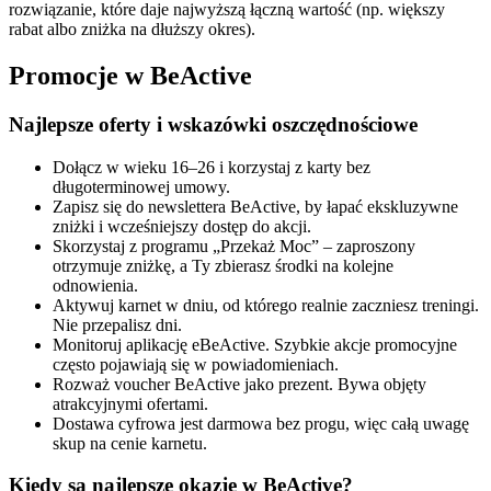
rozwiązanie, które daje najwyższą łączną wartość (np. większy
rabat albo zniżka na dłuższy okres).
Promocje w BeActive
Najlepsze oferty i wskazówki oszczędnościowe
Dołącz w wieku 16–26 i korzystaj z karty bez
długoterminowej umowy.
Zapisz się do newslettera BeActive, by łapać ekskluzywne
zniżki i wcześniejszy dostęp do akcji.
Skorzystaj z programu „Przekaż Moc” – zaproszony
otrzymuje zniżkę, a Ty zbierasz środki na kolejne
odnowienia.
Aktywuj karnet w dniu, od którego realnie zaczniesz treningi.
Nie przepalisz dni.
Monitoruj aplikację eBeActive. Szybkie akcje promocyjne
często pojawiają się w powiadomieniach.
Rozważ voucher BeActive jako prezent. Bywa objęty
atrakcyjnymi ofertami.
Dostawa cyfrowa jest darmowa bez progu, więc całą uwagę
skup na cenie karnetu.
Kiedy są najlepsze okazje w BeActive?