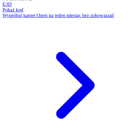
E3D
Pokaż kod
Wypróbuj karnet Open na jeden miesiąc bez zobowiązań