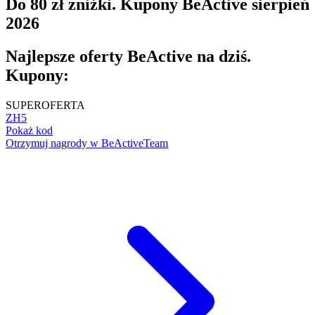
Do 80 zł zniżki. Kupony BeActive sierpień
2026
Najlepsze oferty BeActive na dziś.
Kupony:
SUPER
OFERTA
ZH5
Pokaż kod
Otrzymuj nagrody w BeActiveTeam