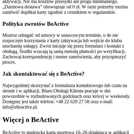
aktywacji. Nie ma kosztów przesyłki ani progu minimalnego.
„Darmowa dostawa” obowiązuje od 0 zł. W razie potrzeby można
zamówić duplikat karty zgodnie z cennikiem w regulaminie.
Polityka zwrotów BeActive
Możesz odstąpić od umowy w ustawowym terminie, o ile nie
rozpoczęto korzystania z karty (aktywacja lub wejście do klubu
uruchamia usługę). Zwrot inicjuje się przez formularz i kontakt z
obsługą. Środki wracają tą samą metodą płatności po weryfikacji.
Zachowaj korespondencję i numer zamówienia, aby przyspieszyć
proces.
Jak skontaktować się z BeActive?
Najwygodniej skorzystać z formularza kontaktowego lub czatu na
stronie i w aplikacji. Biuro Obsługi Klienta pracuje w dni
powszednie w rozbudowanych godzinach oraz krócej w weekendy.
Dostępny jest także telefon: +48 22 629 27 58 oraz e‑mail:
info@ebeactive.pl.
Więcej o BeActive
BeActive to studencka karta sportowa 16–26 działająca w aplikacji