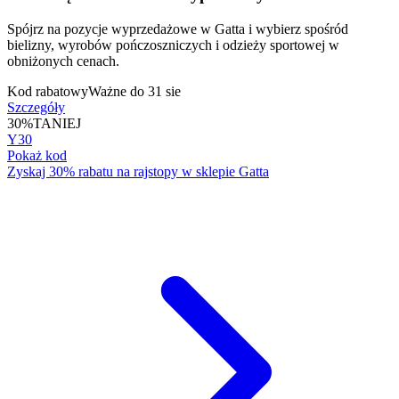
Spójrz na pozycje wyprzedażowe w Gatta i wybierz spośród
bielizny, wyrobów pończoszniczych i odzieży sportowej w
obniżonych cenach.
Kod rabatowy
Ważne do 31 sie
Szczegóły
30%
TANIEJ
Y30
Pokaż kod
Zyskaj 30% rabatu na rajstopy w sklepie Gatta