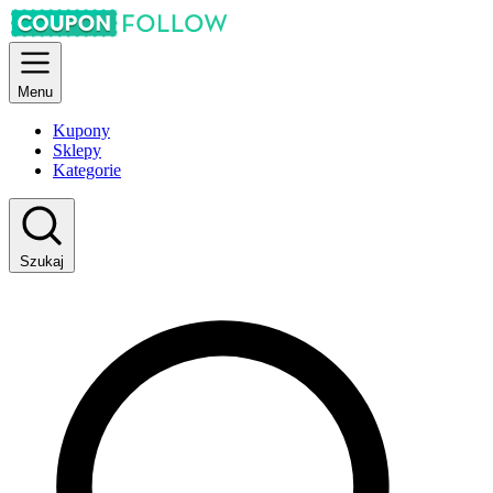
Menu
Kupony
Sklepy
Kategorie
Szukaj