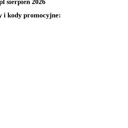
l sierpień 2026
y i kody promocyjne: