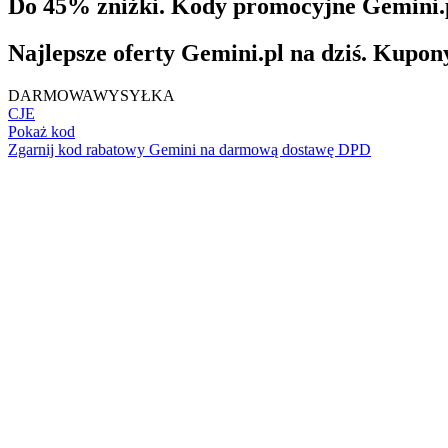
Do 45% zniżki. Kody promocyjne Gemini.p
Najlepsze oferty Gemini.pl na dziś. Kupon
DARMOWA
WYSYŁKA
CJE
Pokaż kod
Zgarnij kod rabatowy Gemini na darmową dostawę DPD