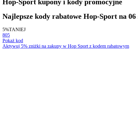
Hop-Sport kupony i kody promocyjne
Najlepsze kody rabatowe Hop-Sport na 06 
5%
TANIEJ
805
Pokaż kod
Aktywuj 5% zniżki na zakupy w Hop Sport z kodem rabatowym