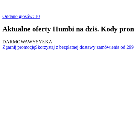
Oddano głosów: 10
Aktualne oferty Humbi na dziś. Kody pro
DARMOWA
WYSYŁKA
Zgarnij promocję
Skorzystaj z bezpłatnej dostawy zamówienia od 299