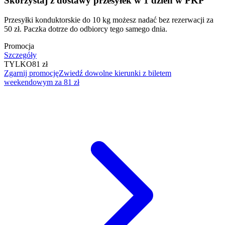
Skorzystaj z dostawy przesyłek w 1 dzień w PKP
Przesyłki konduktorskie do 10 kg możesz nadać bez rezerwacji za
50 zł. Paczka dotrze do odbiorcy tego samego dnia.
Promocja
Szczegóły
TYLKO
81 zł
Zgarnij promocję
Zwiedź dowolne kierunki z biletem
weekendowym za 81 zł