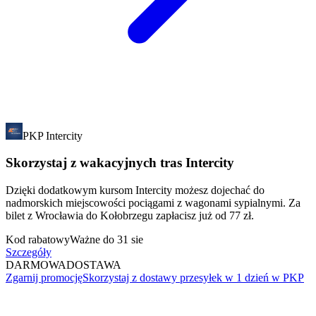
PKP Intercity
Skorzystaj z wakacyjnych tras Intercity
Dzięki dodatkowym kursom Intercity możesz dojechać do
nadmorskich miejscowości pociągami z wagonami sypialnymi. Za
bilet z Wrocławia do Kołobrzegu zapłacisz już od 77 zł.
Kod rabatowy
Ważne do 31 sie
Szczegóły
DARMOWA
DOSTAWA
Zgarnij promocję
Skorzystaj z dostawy przesyłek w 1 dzień w PKP