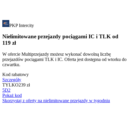
PKP Intercity
Nielimitowane przejazdy pociągami IC i TLK od
119 zł
W ofercie Multiprzejazdy możesz wykonać dowolną liczbę
przejazdów pociągami TLK i IC. Oferta jest dostępna od wtorku do
czwartku.
Kod rabatowy
Szczegóły
TYLKO
239 zł
5D2
Pokaż kod
Skorzystaj z oferty na nielimitowane przejazdy w tygodniu