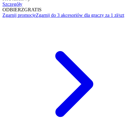
Szczegóły
ODBIERZ
GRATIS
Zgarnij promocję
Zgarnij do 3 akcesoriów dla graczy za 1 zł/szt