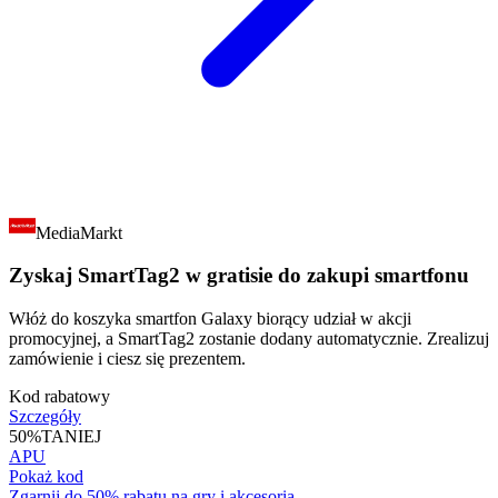
MediaMarkt
Zyskaj SmartTag2 w gratisie do zakupi smartfonu
Włóż do koszyka smartfon Galaxy biorący udział w akcji
promocyjnej, a SmartTag2 zostanie dodany automatycznie. Zrealizuj
zamówienie i ciesz się prezentem.
Kod rabatowy
Szczegóły
50%
TANIEJ
APU
Pokaż kod
Zgarnij do 50% rabatu na gry i akcesoria