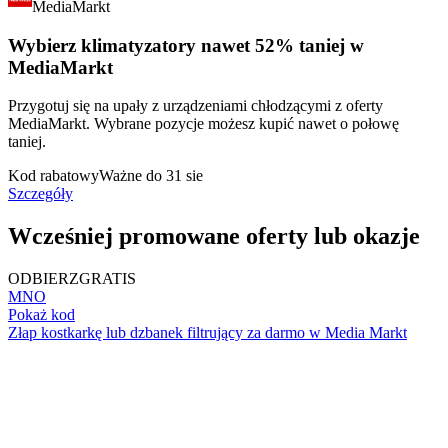
MediaMarkt
Wybierz klimatyzatory nawet 52% taniej w
MediaMarkt
Przygotuj się na upały z urządzeniami chłodzącymi z oferty
MediaMarkt. Wybrane pozycje możesz kupić nawet o połowę
taniej.
Kod rabatowy
Ważne do 31 sie
Szczegóły
Wcześniej promowane oferty lub okazje
ODBIERZ
GRATIS
MNO
Pokaż kod
Złap kostkarkę lub dzbanek filtrujący za darmo w Media Markt