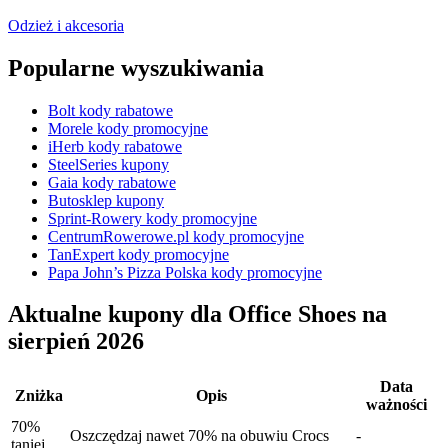
Odzież i akcesoria
Popularne wyszukiwania
Bolt kody rabatowe
Morele kody promocyjne
iHerb kody rabatowe
SteelSeries kupony
Gaia kody rabatowe
Butosklep kupony
Sprint-Rowery kody promocyjne
CentrumRowerowe.pl kody promocyjne
TanExpert kody promocyjne
Papa John’s Pizza Polska kody promocyjne
Aktualne kupony dla Office Shoes na
sierpień 2026
Data
Zniżka
Opis
ważności
70%
Oszczędzaj nawet 70% na obuwiu Crocs
-
taniej