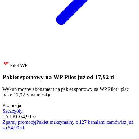
Pilot WP
Pakiet sportowy na WP Pilot już od 17,92 zł
Wykup roczny abonament na pakiet sportowy na WP Pilot i płać
tylko 17,92 zł na miesiąc.
Promocja
Szczegóły
TYLKO
54,99 zł
Zgarnij promocję
Pakiet maksymalny z 127 kanałami zamówisz już
za 54,99 zł