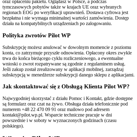
oraz opłaceniu pakietu. Oglądasz w Polsce, a podczas
tymczasowych pobytów także w krajach UE oraz wybranych
regionach EOG po weryfikacji uprawnień. Dostawa cyfrowa jest
bezpłatna i nie wymaga minimalnej wartości zamówienia. Dostęp
działa na kompatybilnych urządzeniach po zalogowaniu.
Polityka zwrotów Pilot WP
Subskrypcję możesz anulować w dowolnym momencie z poziomu
konta, co zatrzymuje przyszłe odnowienia. Opłacony okres zwykle
trwa do końca bieżącego cyklu rozliczeniowego, a ewentualne
wnioski o zwrot rozpatrywane są zgodnie z regulaminem usług.
Jeśli zakup został zrealizowany w aplikacji mobilnej, zarządzaj
subskrypcją w menedżerze subskrypcji danego sklepu z aplikacjami.
Jak skontaktować się z Obsługą Klienta Pilot WP?
Najwygodniej skorzystać z działu Pomoc i Kontakt, gdzie dostępne
są formularz oraz czat na żywo. Obsługa działa telefonicznie pod
numerem +48 22 470 09 91 oraz mailowo pod adresem
kontakt@pilot.wp.pl. Wsparcie techniczne pracuje w dni
powszednie i w soboty w wyznaczonych godzinach (czasu
polskiego).