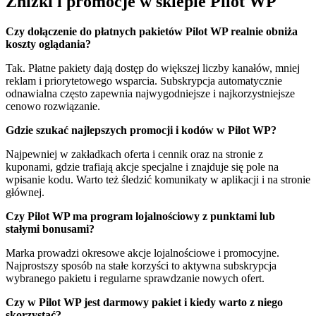
Zniżki i promocje w sklepie Pilot WP
Czy dołączenie do płatnych pakietów Pilot WP realnie obniża
koszty oglądania?
Tak. Płatne pakiety dają dostęp do większej liczby kanałów, mniej
reklam i priorytetowego wsparcia. Subskrypcja automatycznie
odnawialna często zapewnia najwygodniejsze i najkorzystniejsze
cenowo rozwiązanie.
Gdzie szukać najlepszych promocji i kodów w Pilot WP?
Najpewniej w zakładkach oferta i cennik oraz na stronie z
kuponami, gdzie trafiają akcje specjalne i znajduje się pole na
wpisanie kodu. Warto też śledzić komunikaty w aplikacji i na stronie
głównej.
Czy Pilot WP ma program lojalnościowy z punktami lub
stałymi bonusami?
Marka prowadzi okresowe akcje lojalnościowe i promocyjne.
Najprostszy sposób na stałe korzyści to aktywna subskrypcja
wybranego pakietu i regularne sprawdzanie nowych ofert.
Czy w Pilot WP jest darmowy pakiet i kiedy warto z niego
skorzystać?