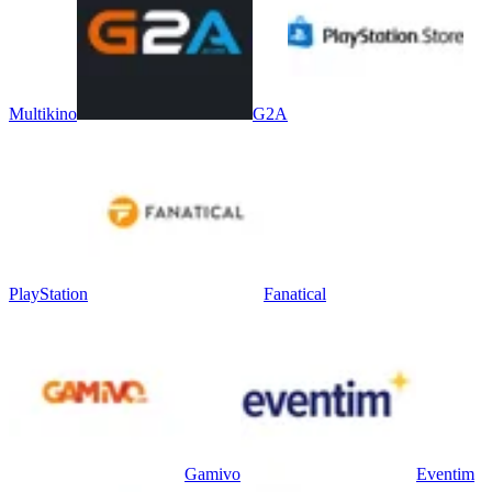
Multikino
G2A
PlayStation
Fanatical
Gamivo
Eventim