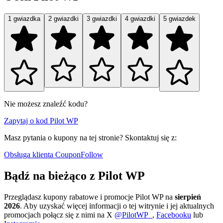
1 gwiazdka
2 gwiazdki
3 gwiazdki
4 gwiazdki
5 gwiazdek
Nie możesz znaleźć kodu?
Zapytaj o kod Pilot WP
Masz pytania o kupony na tej stronie? Skontaktuj się z:
Obsługa klienta CouponFollow
Bądź na bieżąco z Pilot WP
Przeglądasz kupony rabatowe i promocje Pilot WP na
sierpień
2026
. Aby uzyskać więcej informacji o tej witrynie i jej aktualnych
promocjach połącz się z nimi na X
@PilotWP_
,
Facebooku
lub