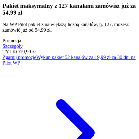
Pakiet maksymalny z 127 kanałami zamówisz już za
54,99 zł
Na WP Pilot pakiet z największą liczbą kanałów, tj. 127, możesz
zamówić już od 54,99 zł.
Promocja
Szczegóły
TYLKO
19,99 zł
Zgarnij promocję
Wykup pakiet 52 kanałów za 19,99 zł za 30 dni na
Pilot WP