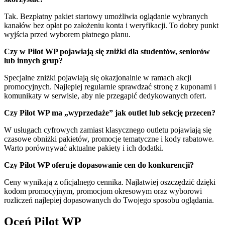
Tak. Bezpłatny pakiet startowy umożliwia oglądanie wybranych
kanałów bez opłat po założeniu konta i weryfikacji. To dobry punkt
wyjścia przed wyborem płatnego planu.
Czy w Pilot WP pojawiają się zniżki dla studentów, seniorów
lub innych grup?
Specjalne zniżki pojawiają się okazjonalnie w ramach akcji
promocyjnych. Najlepiej regularnie sprawdzać stronę z kuponami i
komunikaty w serwisie, aby nie przegapić dedykowanych ofert.
Czy Pilot WP ma „wyprzedaże” jak outlet lub sekcję przecen?
W usługach cyfrowych zamiast klasycznego outletu pojawiają się
czasowe obniżki pakietów, promocje tematyczne i kody rabatowe.
Warto porównywać aktualne pakiety i ich dodatki.
Czy Pilot WP oferuje dopasowanie cen do konkurencji?
Ceny wynikają z oficjalnego cennika. Najłatwiej oszczędzić dzięki
kodom promocyjnym, promocjom okresowym oraz wyborowi
rozliczeń najlepiej dopasowanych do Twojego sposobu oglądania.
Oceń Pilot WP