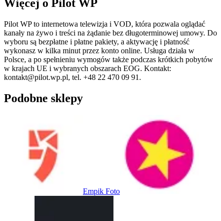
Więcej o Pilot WP
Pilot WP to internetowa telewizja i VOD, która pozwala oglądać
kanały na żywo i treści na żądanie bez długoterminowej umowy. Do
wyboru są bezpłatne i płatne pakiety, a aktywację i płatność
wykonasz w kilka minut przez konto online. Usługa działa w
Polsce, a po spełnieniu wymogów także podczas krótkich pobytów
w krajach UE i wybranych obszarach EOG. Kontakt:
kontakt@pilot.wp.pl, tel. +48 22 470 09 91.
Podobne sklepy
Empik Foto