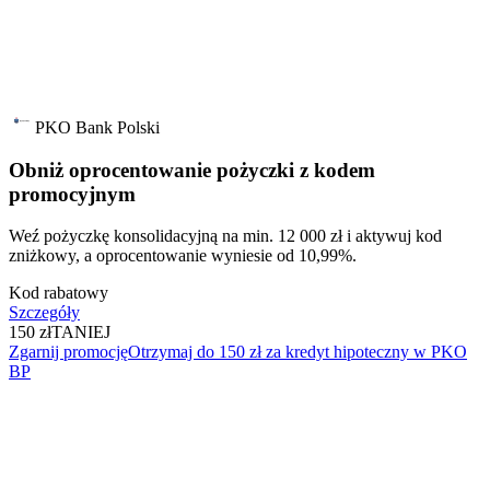
PKO Bank Polski
Obniż oprocentowanie pożyczki z kodem
promocyjnym
Weź pożyczkę konsolidacyjną na min. 12 000 zł i aktywuj kod
zniżkowy, a oprocentowanie wyniesie od 10,99%.
Kod rabatowy
Szczegóły
150 zł
TANIEJ
Zgarnij promocję
Otrzymaj do 150 zł za kredyt hipoteczny w PKO
BP