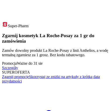
Super-Pharm
Zgarnij kosmetyk La Roche-Posay za 1 gr do
zamówienia
Zamów dowolny produkt La Roche-Posay z linii Anthelios, a wodę
termalną zgarniesz za 1 grosz. Bez kodu rabatowego.
Promocja
Ważne do 31 sie
Szczegóły
SUPER
OFERTA
Zgarnij promocję
Skorzystaj ze zniżki na artykuły z krótką datą
przydatności