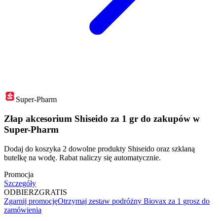
Super-Pharm
Złap akcesorium Shiseido za 1 gr do zakupów w
Super-Pharm
Dodaj do koszyka 2 dowolne produkty Shiseido oraz szklaną
butelkę na wodę. Rabat naliczy się automatycznie.
Promocja
Szczegóły
ODBIERZ
GRATIS
Zgarnij promocję
Otrzymaj zestaw podróżny Biovax za 1 grosz do
zamówienia