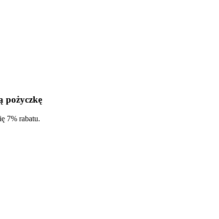
ą pożyczkę
ię 7% rabatu.