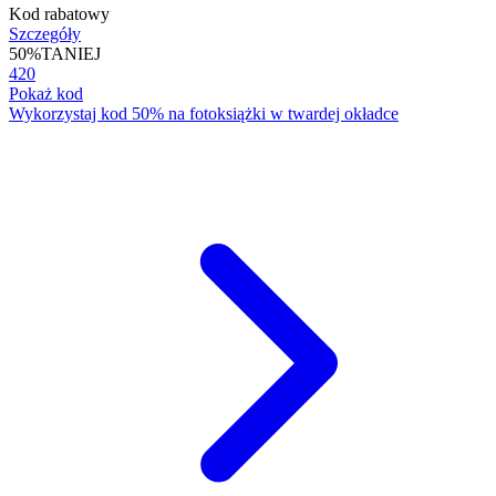
Kod rabatowy
Szczegóły
50%
TANIEJ
420
Pokaż kod
Wykorzystaj kod 50% na fotoksiążki w twardej okładce