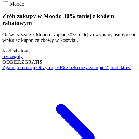
Moodo
Zrób zakupy w Moodo 30% taniej z kodem
rabatowym
Odśwież szafę z Moodo i zapłać 30% mniej za wybrany asortyment
wpisując kupon zniżkowy w koszyku.
Kod rabatowy
Szczegóły
ODBIERZ
GRATIS
Zgarnij promocję
Otrzymaj 50% zniżki przy zakupie 2 produktów