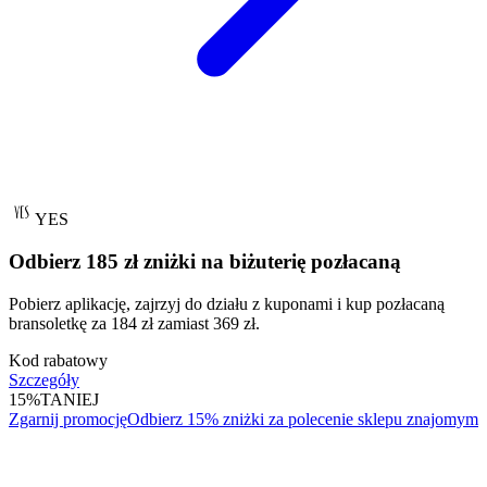
YES
Odbierz 185 zł zniżki na biżuterię pozłacaną
Pobierz aplikację, zajrzyj do działu z kuponami i kup pozłacaną
bransoletkę za 184 zł zamiast 369 zł.
Kod rabatowy
Szczegóły
15%
TANIEJ
Zgarnij promocję
Odbierz 15% zniżki za polecenie sklepu znajomym