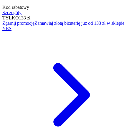
Kod rabatowy
Szczegóły
TYLKO
133 zł
Zgarnij promocję
Zamawiaj złotą biżuterię już od 133 zł w sklepie
YES