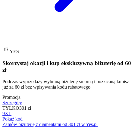
YES
Skorzystaj okazji i kup ekskluzywną biżuterię od 60
zł
Podczas wyprzedaży wybraną biżuterię srebrną i pozłacaną kupisz
już za 60 zł bez wpisywania kodu rabatowego.
Promocja
Szczegóły
TYLKO
301 zł
9XL
Pokaż kod
Zamów biżuterię z diamentami od 301 zł w Yes.pl