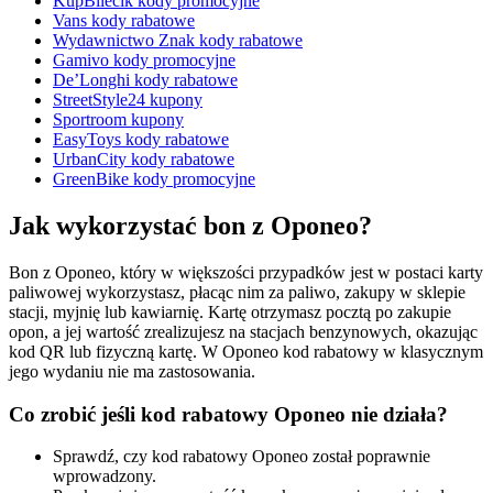
KupBilecik kody promocyjne
Vans kody rabatowe
Wydawnictwo Znak kody rabatowe
Gamivo kody promocyjne
De’Longhi kody rabatowe
StreetStyle24 kupony
Sportroom kupony
EasyToys kody rabatowe
UrbanCity kody rabatowe
GreenBike kody promocyjne
Jak wykorzystać bon z Oponeo?
Bon z Oponeo, który w większości przypadków jest w postaci karty
paliwowej wykorzystasz, płacąc nim za paliwo, zakupy w sklepie
stacji, myjnię lub kawiarnię. Kartę otrzymasz pocztą po zakupie
opon, a jej wartość zrealizujesz na stacjach benzynowych, okazując
kod QR lub fizyczną kartę. W Oponeo kod rabatowy w klasycznym
jego wydaniu nie ma zastosowania.
Co zrobić jeśli kod rabatowy Oponeo nie działa?
Sprawdź, czy kod rabatowy Oponeo został poprawnie
wprowadzony.