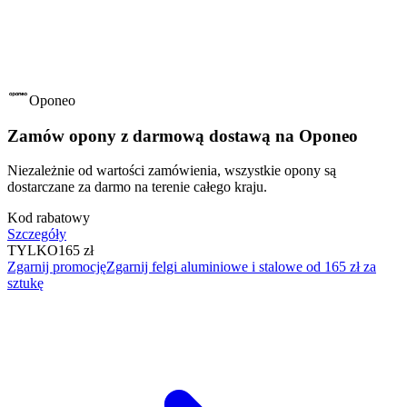
Oponeo
Zamów opony z darmową dostawą na Oponeo
Niezależnie od wartości zamówienia, wszystkie opony są
dostarczane za darmo na terenie całego kraju.
Kod rabatowy
Szczegóły
TYLKO
165 zł
Zgarnij promocję
Zgarnij felgi aluminiowe i stalowe od 165 zł za
sztukę