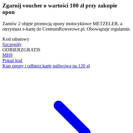
Zgarnij voucher o wartości 100 zł przy zakupie
opon
Zamów 2 objęte promocją opony motocyklowe METZELER, a
otrzymasz e-kartę do CentrumRowerowe.pl. Obowiązuje regulamin.
Kod rabatowy
Szczegóły
ODBIERZ
GRATIS
MH9
Pokaż kod
Kup opony i odbierz kartę paliwową na 120 zł