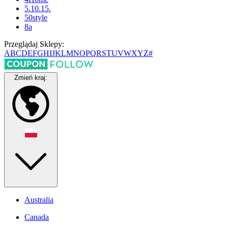
5.10.15.
50style
8a
Przeglądaj Sklepy:
A
B
C
D
E
F
G
H
I
J
K
L
M
N
O
P
Q
R
S
T
U
V
W
X
Y
Z
#
Zmień kraj:
Australia
Canada