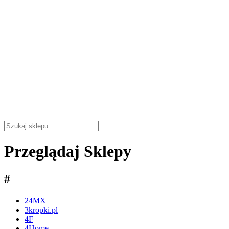
Przeglądaj Sklepy
#
24MX
3kropki.pl
4F
4Home