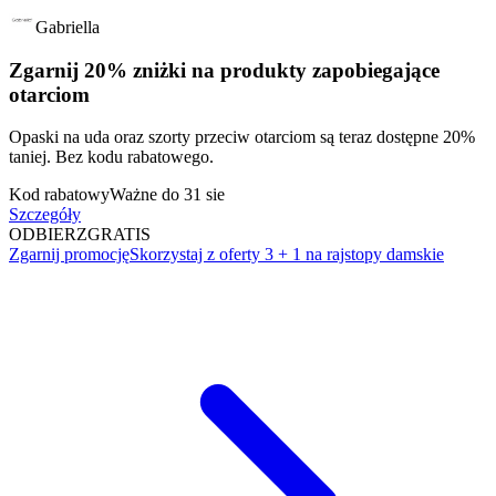
Gabriella
Zgarnij 20% zniżki na produkty zapobiegające
otarciom
Opaski na uda oraz szorty przeciw otarciom są teraz dostępne 20%
taniej. Bez kodu rabatowego.
Kod rabatowy
Ważne do 31 sie
Szczegóły
ODBIERZ
GRATIS
Zgarnij promocję
Skorzystaj z oferty 3 + 1 na rajstopy damskie