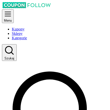
Menu
Kupony
Sklepy
Kategorie
Szukaj