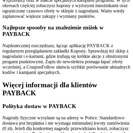
wyprzedaży oraz w trakcie specjalnych kampanii programu. W tych
okresach częściej zobaczysz kupony z wyższymi mnożnikami oraz
ograniczone czasowo oferty w sklepie z nagrodami. Warto wtedy
zaplanować większe zakupy i wymiany punktów.
Najlepsze sposoby na znalezienie zniżek w
PAYBACK
Najskuteczniej oszczędzasz, łącząc aplikację PAYBACK z
regularnym przeglądaniem zakładki Kupony. Sprawdzaj też sklep z
nagrodami i e‑kartami, gdzie trafiają się krótkie akcje z obniżonymi
progami punktowymi. Zapis do newslettera pomaga łapać oferty
wcześniej, a CouponFollow ułatwia szybkie porównanie aktualnych
kodów i kampanii specjalnych.
Więcej informacji dla klientów
PAYBACK
Polityka dostaw w PAYBACK
Nagrody fizyczne wysyłane są na adresy w Polsce. Standardowo
dostawa jest bezpłatna i nie wymaga minimalnej kwoty zamówienia
(0 zł). Jeżeli dla konkretnej nagrody przewidziano koszt, zobaczysz