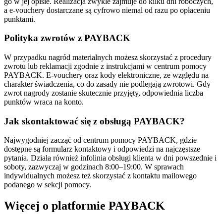
go w jej opisie. Realizacja zwykle zajmuje do kilku dni roboczych,
a e‑vouchery dostarczane są cyfrowo niemal od razu po opłaceniu
punktami.
Polityka zwrotów z PAYBACK
W przypadku nagród materialnych możesz skorzystać z procedury
zwrotu lub reklamacji zgodnie z instrukcjami w centrum pomocy
PAYBACK. E‑vouchery oraz kody elektroniczne, ze względu na
charakter świadczenia, co do zasady nie podlegają zwrotowi. Gdy
zwrot nagrody zostanie skutecznie przyjęty, odpowiednia liczba
punktów wraca na konto.
Jak skontaktować się z obsługą PAYBACK?
Najwygodniej zacząć od centrum pomocy PAYBACK, gdzie
dostępne są formularz kontaktowy i odpowiedzi na najczęstsze
pytania. Działa również infolinia obsługi klienta w dni powszednie i
soboty, zazwyczaj w godzinach 8:00–19:00. W sprawach
indywidualnych możesz też skorzystać z kontaktu mailowego
podanego w sekcji pomocy.
Więcej o platformie PAYBACK