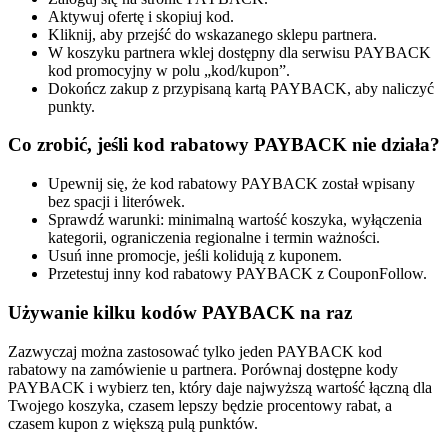
Aktywuj ofertę i skopiuj kod.
Kliknij, aby przejść do wskazanego sklepu partnera.
W koszyku partnera wklej dostępny dla serwisu PAYBACK
kod promocyjny w polu „kod/kupon”.
Dokończ zakup z przypisaną kartą PAYBACK, aby naliczyć
punkty.
Co zrobić, jeśli kod rabatowy PAYBACK nie działa?
Upewnij się, że kod rabatowy PAYBACK został wpisany
bez spacji i literówek.
Sprawdź warunki: minimalną wartość koszyka, wyłączenia
kategorii, ograniczenia regionalne i termin ważności.
Usuń inne promocje, jeśli kolidują z kuponem.
Przetestuj inny kod rabatowy PAYBACK z CouponFollow.
Używanie kilku kodów PAYBACK na raz
Zazwyczaj można zastosować tylko jeden PAYBACK kod
rabatowy na zamówienie u partnera. Porównaj dostępne kody
PAYBACK i wybierz ten, który daje najwyższą wartość łączną dla
Twojego koszyka, czasem lepszy będzie procentowy rabat, a
czasem kupon z większą pulą punktów.